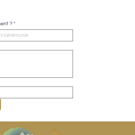
ment ?
*