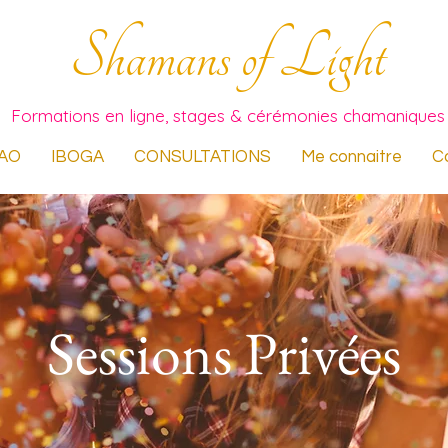
Shamans of Light
Formations en ligne, stages & cérémonies chamaniques
AO
IBOGA
CONSULTATIONS
Me connaitre
C
Sessions Privées