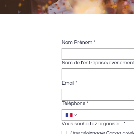
Nom Prénom
*
Nom de l'entreprise/événement 
Email
*
Téléphone
*
Vous souhaitez organiser :
*
Une cérémonie Cacao privée (i