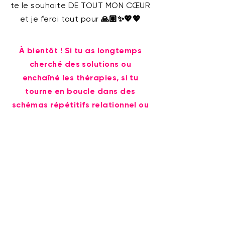
te le souhaite DE TOUT MON CŒUR
et je ferai tout pour
🙏🏽✨💖💖
À bientôt ! Si tu as longtemps
cherché des solutions ou
enchaîné les thérapies, si tu
tourne en
boucle
dans des
schémas répétitifs relationnel ou
financiers, ce
LIVE
va enfin
t'apporter LA solution qui va faire
sauter les derniers blocages,
guérir les dernières blessures, et
actionner la manifestation
concrète de tes rêves dans la
matière 🙏🏽✨🌸🌸
Après cette Masterclass, tu auras